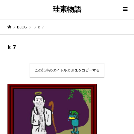
珪素物語
BLOG
k_7
k_7
この記事のタイトルとURLをコピーする